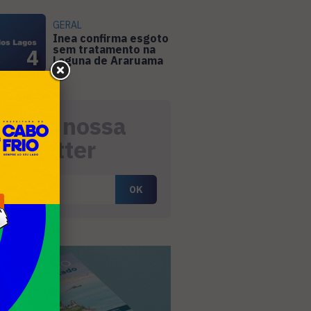
GERAL
Inea confirma esgoto
sem tratamento na
4
Laguna de Araruama
eceba nossa
ewsletter