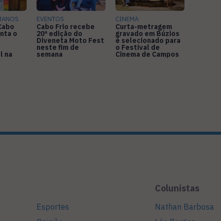
MANOS
EVENTOS
CINEMA
 Cabo
Cabo Frio recebe
Curta-metragem
nta o
20ª edição do
gravado em Búzios
Diveneta Moto Fest
é selecionado para
neste fim de
o Festival de
l na
semana
Cinema de Campos
Colunistas
Esportes
Nathan Barbosa