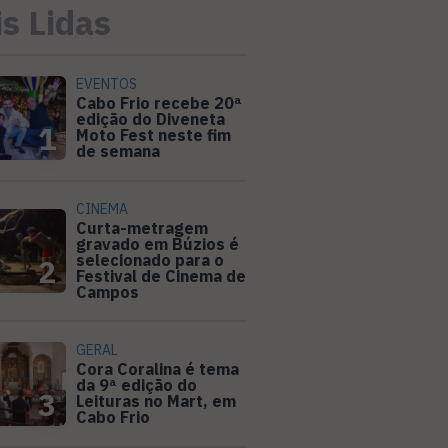
s Lidas
EVENTOS
Cabo Frio recebe 20ª
edição do Diveneta
1
Moto Fest neste fim
de semana
CINEMA
Curta-metragem
gravado em Búzios é
selecionado para o
2
Festival de Cinema de
Campos
GERAL
Cora Coralina é tema
da 9ª edição do
3
Leituras no Mart, em
Cabo Frio