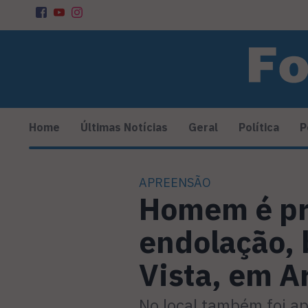
Home
Últimas Notícias
Geral
Política
P
APREENSÃO
Homem é pre
endolação, 
Vista, em Ar
No local também foi a