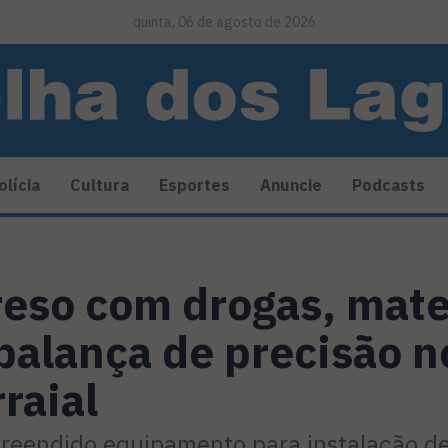
quinta, 06 de agosto de 2026
olícia
Cultura
Esportes
Anuncie
Podcasts
so com drogas, mater
balança de precisão n
raial
preendido equipamento para instalação d