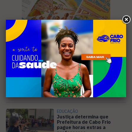
Leia Também
EDUCAÇÃO
Justiça determina que
Prefeitura de Cabo Frio
pague horas extras a