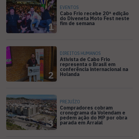
EVENTOS
Cabo Frio recebe 20ª edição
do Diveneta Moto Fest neste
fim de semana
1
DIREITOS HUMANOS
Ativista de Cabo Frio
representa o Brasil em
conferência internacional na
2
Holanda
PREJUÍZO
Compradores cobram
cronograma da Volendam e
pedem ação do MP por obra
3
parada em Arraial