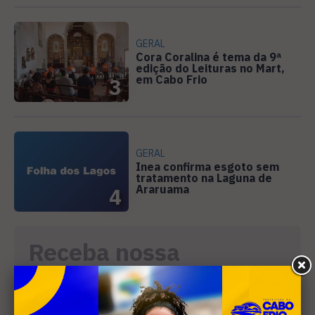
GERAL
Cora Coralina é tema da 9ª
edição do Leituras no Mart,
em Cabo Frio
3
GERAL
Inea confirma esgoto sem
tratamento na Laguna de
Araruama
4
Receba nossa
newsletter