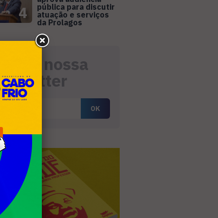
pública para discutir
4
atuação e serviços
da Prolagos
eceba nossa
ewsletter