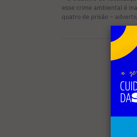
esse crime ambiental é in
quatro de prisão – adverti