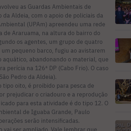
nvolveu as Guardas Ambientais de
da Aldeia, com o apoio de policiais da
 Ambiental (UPAm) apreendeu uma rede
a de Araruama, na altura do bairro do
gundo os agentes, um grupo de quatro
 um pequeno barco, fugiu ao avistarem
 aquático, abandonando o material, que
ra perícia na 126ª DP (Cabo Frio). O caso
(São Pedro da Aldeia).
o tipo oito, é proibido para pesca de
r prejudicar o criadouro e a reprodução
icado para esta atividade é do tipo 12. O
biental de Iguaba Grande, Paulo
erações serão intensificadas.
ão vai ser ampliado. Vale lembrar que