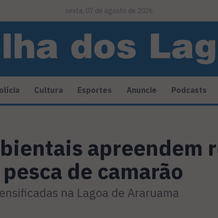
sexta, 07 de agosto de 2026
olícia
Cultura
Esportes
Anuncie
Podcasts
bientais apreendem 
e pesca de camarão
tensificadas na Lagoa de Araruama