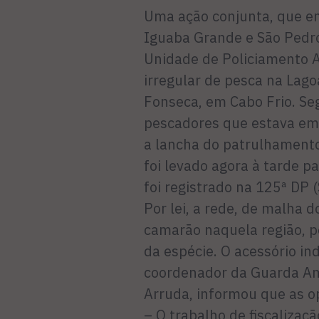
Uma ação conjunta, que e
Iguaba Grande e São Pedro 
Unidade de Policiamento
irregular de pesca na Lago
Fonseca, em Cabo Frio. Se
pescadores que estava em
a lancha do patrulhamento
foi levado agora à tarde pa
foi registrado na 125ª DP 
Por lei, a rede, de malha d
camarão naquela região, po
da espécie. O acessório ind
coordenador da Guarda Am
Arruda, informou que as op
– O trabalho de fiscalizaç