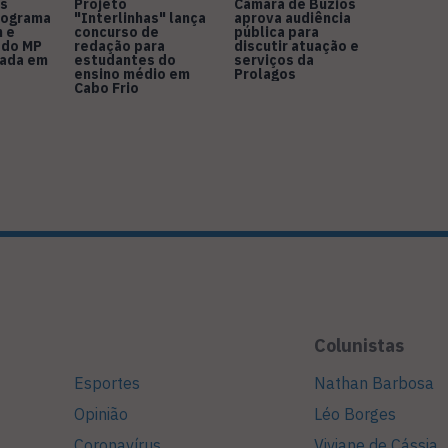
s
Projeto
Câmara de Búzios
nograma
"Interlinhas" lança
aprova audiência
 e
concurso de
pública para
 do MP
redação para
discutir atuação e
rada em
estudantes do
serviços da
ensino médio em
Prolagos
Cabo Frio
Colunistas
Esportes
Nathan Barbosa
Opinião
Léo Borges
Coronavírus
Viviane de Cássia