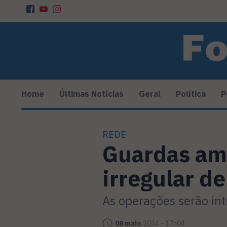
Home
Últimas Notícias
Geral
Política
P
REDE
Guardas am
irregular d
As operações serão in
08 maio
2014 - 17h04