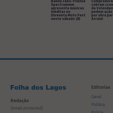
Banda cabo-friense
Compradore
Spectrummm
cobram cro
apresenta músicas
da Volendam
inéditas no
pedem ação
Diveneta Moto Fest
por obra pa
neste sábado (8)
Arraial
Editorias
Geral
Redação
Política
[email protected]
Polícia