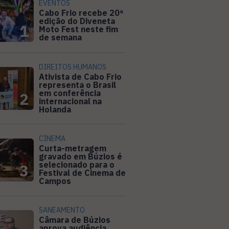
EVENTOS
Cabo Frio recebe 20ª
edição do Diveneta
1
Moto Fest neste fim
de semana
DIREITOS HUMANOS
Ativista de Cabo Frio
representa o Brasil
em conferência
2
internacional na
Holanda
CINEMA
Curta-metragem
gravado em Búzios é
selecionado para o
3
Festival de Cinema de
Campos
SANEAMENTO
Câmara de Búzios
aprova audiência