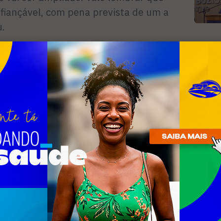
afiançável, com pena prevista de um a
u.
R
n