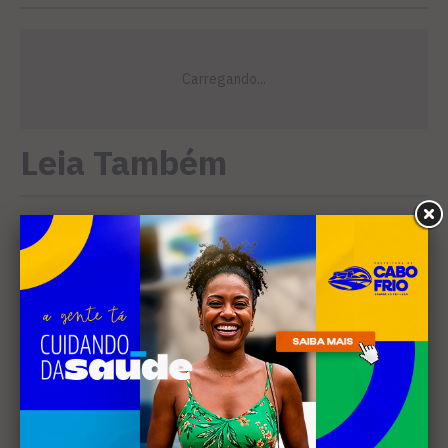
Leia Também
EVENTOS
Cabo Frio recebe 20ª edição
do Diveneta Moto Fest neste
fim de semana
CINEMA
Curta-metragem gravado em
Búzios é selecionado para o
Festival de Cinema de
Campos