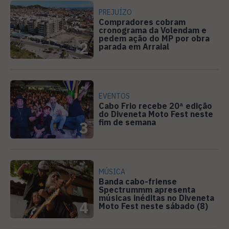
PREJUÍZO
Compradores cobram
cronograma da Volendam e
pedem ação do MP por obra
2
parada em Arraial
EVENTOS
Cabo Frio recebe 20ª edição
do Diveneta Moto Fest neste
fim de semana
3
MÚSICA
Banda cabo-friense
Spectrummm apresenta
músicas inéditas no Diveneta
4
Moto Fest neste sábado (8)