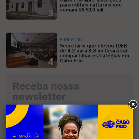
para editais culturais que
somam R$ 510 mil
3
EDUCAÇÃO
Secretário que elevou IDEB
de 4,2 para 8,8 no Ceará vai
compartilhar estratégias em
4
Cabo Frio
Receba nossa
newsletter