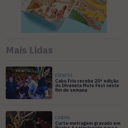
Mais Lidas
EVENTOS
Cabo Frio recebe 20ª edição
do Diveneta Moto Fest neste
fim de semana
1
CINEMA
Curta-metragem gravado em
Búzios é selecionado para o