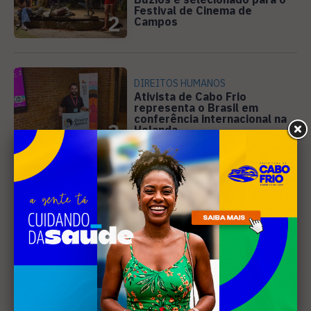
Festival de Cinema de
2
Campos
DIREITOS HUMANOS
Ativista de Cabo Frio
representa o Brasil em
conferência internacional na
3
Holanda
SANEAMENTO
Câmara de Búzios aprova
audiência pública para
discutir atuação e serviços
4
da Prolagos
Receba nossa