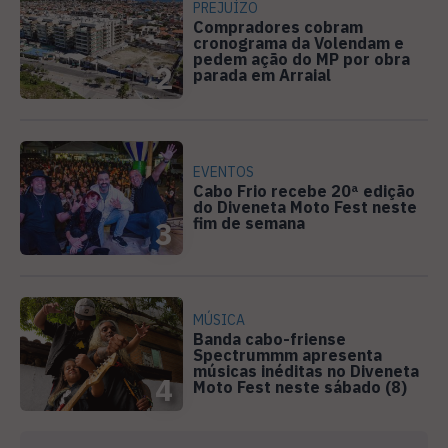
PREJUÍZO
Compradores cobram
cronograma da Volendam e
pedem ação do MP por obra
2
parada em Arraial
EVENTOS
Cabo Frio recebe 20ª edição
do Diveneta Moto Fest neste
fim de semana
3
MÚSICA
Banda cabo-friense
Spectrummm apresenta
músicas inéditas no Diveneta
4
Moto Fest neste sábado (8)