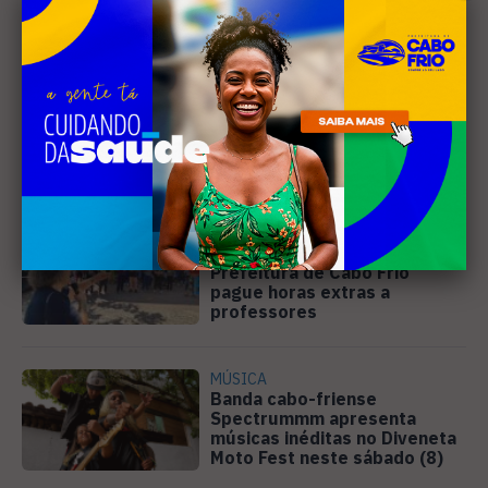
Leia Também
EDUCAÇÃO
Justiça determina que
Prefeitura de Cabo Frio
pague horas extras a
professores
MÚSICA
Banda cabo-friense
Spectrummm apresenta
músicas inéditas no Diveneta
Moto Fest neste sábado (8)