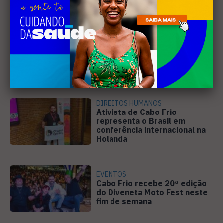
Leia Também
SANEAMENTO
Câmara de Búzios aprova
audiência pública para
discutir atuação e serviços
da Prolagos
DIREITOS HUMANOS
Ativista de Cabo Frio
representa o Brasil em
conferência internacional na
Holanda
EVENTOS
Cabo Frio recebe 20ª edição
do Diveneta Moto Fest neste
fim de semana