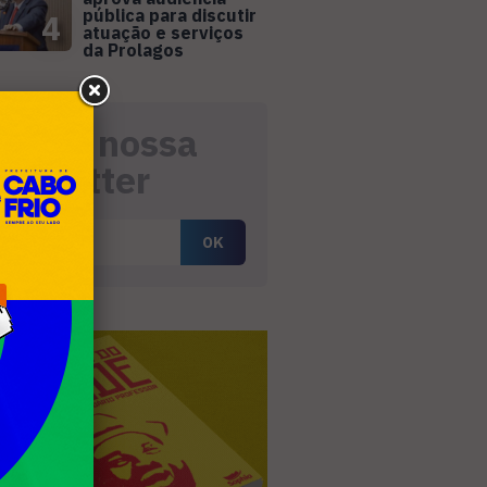
pública para discutir
4
atuação e serviços
da Prolagos
eceba nossa
ewsletter