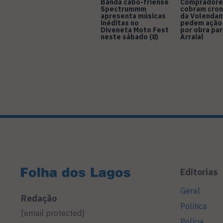
Banda cabo-friense
Compradore
Spectrummm
cobram cro
apresenta músicas
da Volendam
inéditas no
pedem ação
Diveneta Moto Fest
por obra pa
neste sábado (8)
Arraial
Editorias
Geral
Redação
Política
[email protected]
Polícia