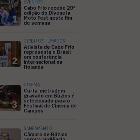
EVENTOS
Cabo Frio recebe 20ª
edição do Diveneta
1
Moto Fest neste fim
de semana
DIREITOS HUMANOS
Ativista de Cabo Frio
representa o Brasil
em conferência
2
internacional na
Holanda
CINEMA
Curta-metragem
gravado em Búzios é
selecionado para o
3
Festival de Cinema de
Campos
SANEAMENTO
Câmara de Búzios
aprova audiência