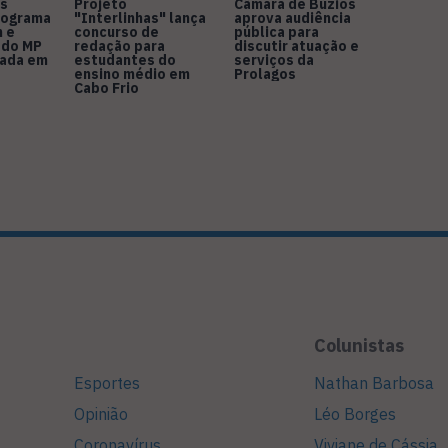
s
Projeto
Câmara de Búzios
nograma
"Interlinhas" lança
aprova audiência
 e
concurso de
pública para
 do MP
redação para
discutir atuação e
rada em
estudantes do
serviços da
ensino médio em
Prolagos
Cabo Frio
Colunistas
Esportes
Nathan Barbosa
Opinião
Léo Borges
Coronavírus
Viviane de Cássia