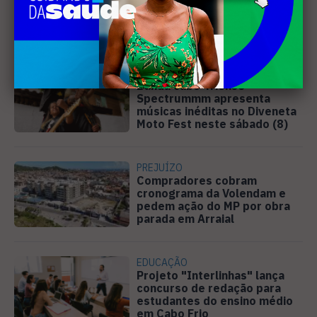
Prefeitura de Cabo Frio
pague horas extras a
professores
MÚSICA
Banda cabo-friense
Spectrummm apresenta
músicas inéditas no Diveneta
Moto Fest neste sábado (8)
PREJUÍZO
Compradores cobram
cronograma da Volendam e
pedem ação do MP por obra
parada em Arraial
EDUCAÇÃO
Projeto "Interlinhas" lança
concurso de redação para
estudantes do ensino médio
em Cabo Frio