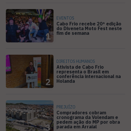
EVENTOS
Cabo Frio recebe 20ª edição
do Diveneta Moto Fest neste
fim de semana
1
DIREITOS HUMANOS
Ativista de Cabo Frio
representa o Brasil em
conferência internacional na
2
Holanda
PREJUÍZO
Compradores cobram
cronograma da Volendam e
pedem ação do MP por obra
3
parada em Arraial