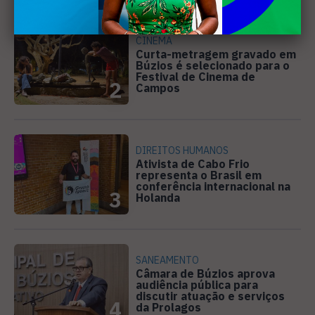
CINEMA
Curta-metragem gravado em
Búzios é selecionado para o
Festival de Cinema de
2
Campos
DIREITOS HUMANOS
Ativista de Cabo Frio
representa o Brasil em
conferência internacional na
3
Holanda
SANEAMENTO
Câmara de Búzios aprova
audiência pública para
discutir atuação e serviços
4
da Prolagos