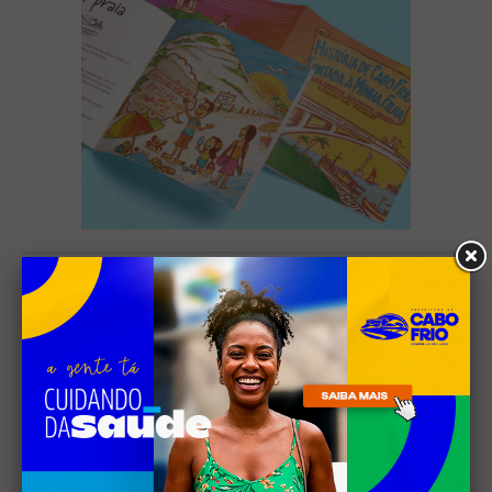
Mais Lidas
EVENTOS
Cabo Frio recebe 20ª edição
do Diveneta Moto Fest neste
fim de semana
1