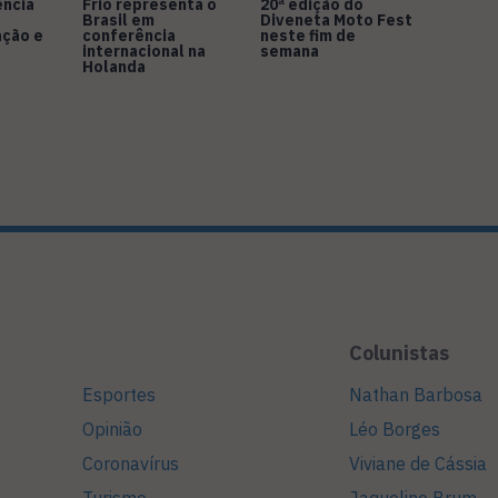
ência
Frio representa o
20ª edição do
Brasil em
Diveneta Moto Fest
ação e
conferência
neste fim de
internacional na
semana
Holanda
Colunistas
Esportes
Nathan Barbosa
Opinião
Léo Borges
Coronavírus
Viviane de Cássia