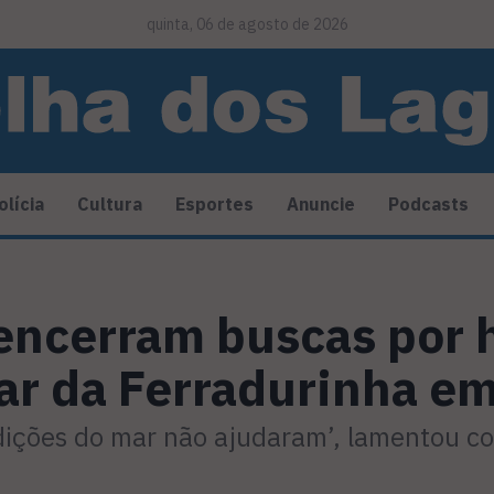
quinta, 06 de agosto de 2026
olícia
Cultura
Esportes
Anuncie
Podcasts
encerram buscas por
r da Ferradurinha em
dições do mar não ajudaram’, lamentou 