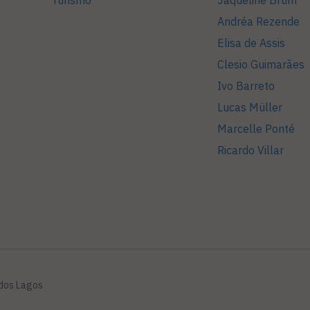
Turismo
Jaqueline Brum
Andréa Rezende
Elisa de Assis
Clesio Guimarães
Ivo Barreto
Lucas Müller
Marcelle Ponté
Ricardo Villar
 dos Lagos