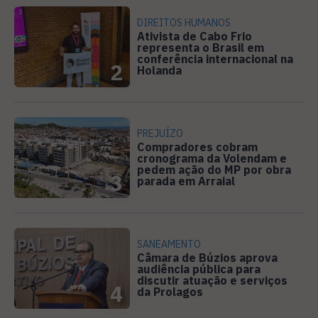
DIREITOS HUMANOS
Ativista de Cabo Frio
representa o Brasil em
conferência internacional na
2
Holanda
PREJUÍZO
Compradores cobram
cronograma da Volendam e
pedem ação do MP por obra
3
parada em Arraial
SANEAMENTO
Câmara de Búzios aprova
audiência pública para
discutir atuação e serviços
4
da Prolagos