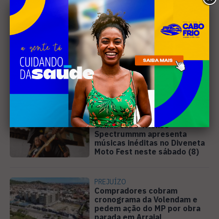
Leia Também
MÚSICA
Banda cabo-friense
Spectrummm apresenta
músicas inéditas no Diveneta
Moto Fest neste sábado (8)
PREJUÍZO
Compradores cobram
cronograma da Volendam e
pedem ação do MP por obra
parada em Arraial