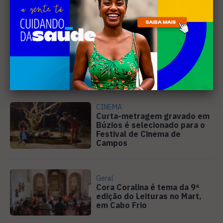
Leia Também
EVENTOS
Cabo Frio recebe 20ª edição
do Diveneta Moto Fest neste
fim de semana
CINEMA
Curta-metragem gravado em
Búzios é selecionado para o
Festival de Cinema de
Campos
Geral
Cora Coralina é tema da 9ª
edição do Leituras no Mart,
em Cabo Frio