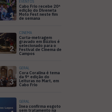
EVENTOS
Cabo Frio recebe 20ª
edição do Diveneta
1
Moto Fest neste fim
de semana
CINEMA
Curta-metragem
gravado em Búzios é
selecionado para o
2
Festival de Cinema de
Campos
GERAL
Cora Coralina é tema
da 9ª edição do
3
Leituras no Mart, em
Cabo Frio
GERAL
Inea confirma esgoto
sem tratamento na