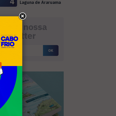
4
Laguna de Araruama
eceba nossa
ewsletter