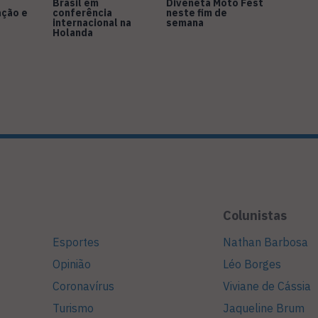
Brasil em
Diveneta Moto Fest
ação e
conferência
neste fim de
internacional na
semana
Holanda
Colunistas
Esportes
Nathan Barbosa
Opinião
Léo Borges
Coronavírus
Viviane de Cássia
Turismo
Jaqueline Brum