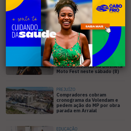
Leia Também
MÚSICA
Banda cabo-friense
Spectrummm apresenta
músicas inéditas no Diveneta
Moto Fest neste sábado (8)
PREJUÍZO
Compradores cobram
cronograma da Volendam e
pedem ação do MP por obra
parada em Arraial
EDUCAÇÃO