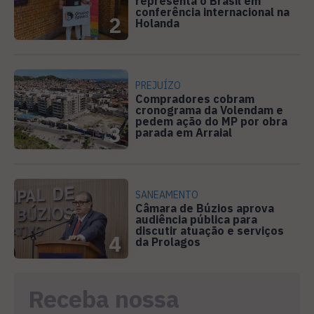
representa o Brasil em
conferência internacional na
2
Holanda
PREJUÍZO
Compradores cobram
cronograma da Volendam e
pedem ação do MP por obra
3
parada em Arraial
SANEAMENTO
Câmara de Búzios aprova
audiência pública para
discutir atuação e serviços
4
da Prolagos
Receba nossa