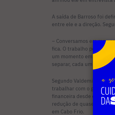
A saída de Barroso foi def
entre ele e a direção. Segu
– Conversamos em meu escr
fica. O trabalho pode ser 
um momento em que conve
separar, cada um seguir se
Segundo Valdemir, o trein
trabalhar com o grupo que
financeira desde o Carioca 
redução de quase 50%) e 
em Cabo Frio.