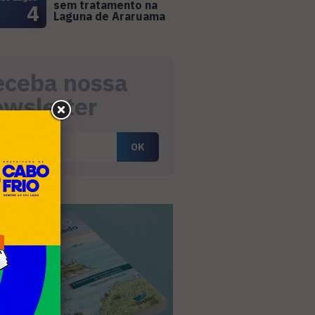
sem tratamento na
4
Laguna de Araruama
eceba nossa
ewsletter