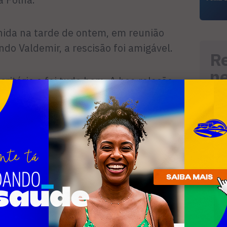
inida na tarde de ontem, em reunião
ndo Valdemir, a rescisão foi amigável.
R
n
itório e foi tudo bem. A boa relação
avaliado como positivo, mas chegamos a
rsamos e concluímos que é melhor
u caminho – explicou o presidente.
ador que chegar ao clube terá que
 aí está. O clube está em readequação
(a folha salarial, por exemplo, teve
novos jogadores não irão desembarcar