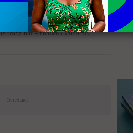
cnico não abre possibilidade de
o. Temos um bom grupo e é com esse
ue trabalhar – finalizou Valdemir.