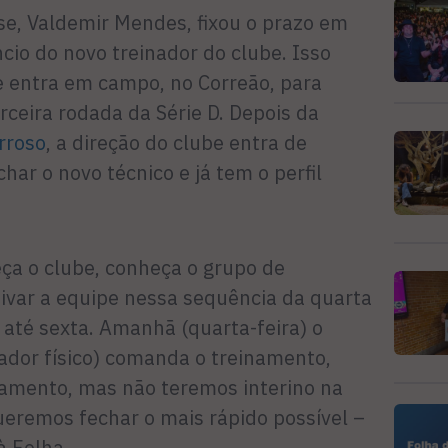
se, Valdemir Mendes, fixou o prazo em
ncio do novo treinador do clube. Isso
 entra em campo, no Correão, para
erceira rodada da Série D. Depois da
rroso
, a direção do clube entra de
ar o novo técnico e já tem o perfil
a o clube, conheça o grupo de
ivar a equipe nessa sequência da quarta
á até sexta. Amanhã (quarta-feira) o
ador físico) comanda o treinamento,
jamento, mas não teremos interino na
ueremos fechar o mais rápido possível –
à Folha.