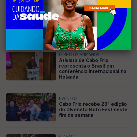
SANEAMENTO
Câmara de Búzios aprova
audiência pública para
discutir atuação e serviços
da Prolagos
DIREITOS HUMANOS
Ativista de Cabo Frio
representa o Brasil em
conferência internacional na
Holanda
EVENTOS
Cabo Frio recebe 20ª edição
do Diveneta Moto Fest neste
fim de semana
CINEMA