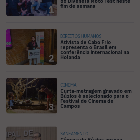
do Diveneta Moto Fest neste
fim de semana
1
DIREITOS HUMANOS
Ativista de Cabo Frio
representa o Brasil em
conferência internacional na
2
Holanda
CINEMA
Curta-metragem gravado em
Búzios é selecionado para o
Festival de Cinema de
3
Campos
SANEAMENTO
Câmara de Búzios aprova