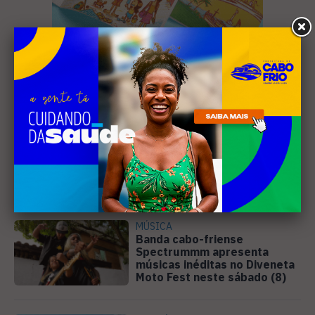
Leia Também
MÚSICA
Banda cabo-friense
Spectrummm apresenta
músicas inéditas no Diveneta
Moto Fest neste sábado (8)