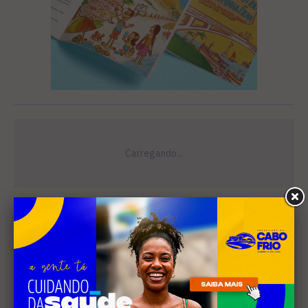
Leia Também
EDUCAÇÃO
Projeto "Interlinhas" lança
concurso de redação para
estudantes do ensino médio
em Cabo Frio