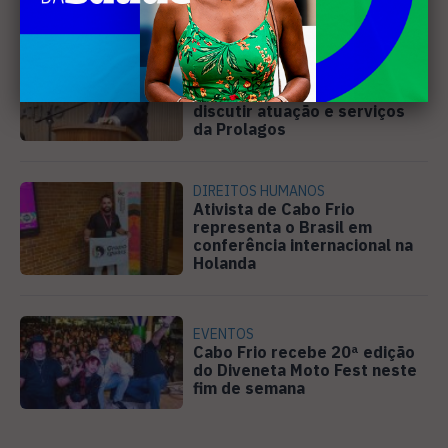
SANEAMENTO
Câmara de Búzios aprova
audiência pública para
discutir atuação e serviços
da Prolagos
DIREITOS HUMANOS
Ativista de Cabo Frio
representa o Brasil em
conferência internacional na
Holanda
EVENTOS
Cabo Frio recebe 20ª edição
do Diveneta Moto Fest neste
fim de semana