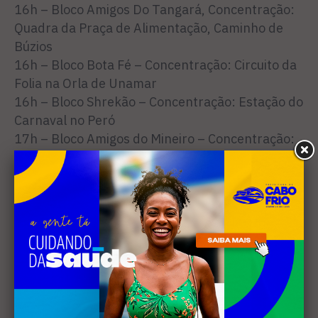
16h – Bloco Amigos Do Tangará, Concentração:
Quadra da Praça de Alimentação, Caminho de
Búzios
16h – Bloco Bota Fé – Concentração: Circuito da
Folia na Orla de Unamar
16h – Bloco Shrekão – Concentração: Estação do
Carnaval no Peró
17h – Bloco Amigos do Mineiro – Concentração:
Rua Alex Novelino, 119, Vila Nova
17h – Bloco Parókia – Concentração: Rua Jorge
Lóssio, Centro
18h – Bloco Brincareta – Concentração: Estação
do Carnaval na Orla das Palmeiras
Quarta-feira, 18 de fevereiro
16h – Bloco da Cidadania – Concentração: Praça
da Cidadania, Praia do Forte