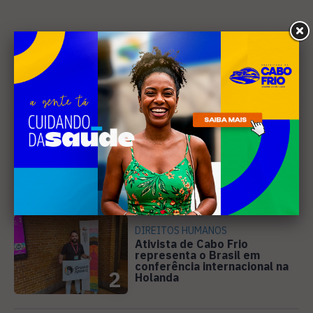
Mais Lidas
EVENTOS
Cabo Frio recebe 20ª edição
do Diveneta Moto Fest neste
fim de semana
1
DIREITOS HUMANOS
Ativista de Cabo Frio
representa o Brasil em
conferência internacional na
2
Holanda