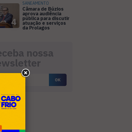
SANEAMENTO
Câmara de Búzios
aprova audiência
pública para discutir
4
atuação e serviços
da Prolagos
eceba nossa
ewsletter