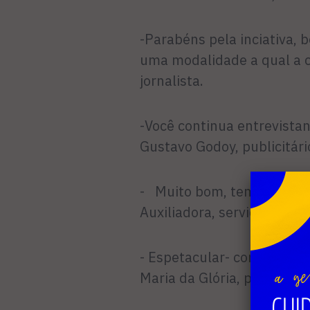
-Parabéns pela inciativa, 
uma modalidade a qual a c
jornalista.
-Você continua entrevista
Gustavo Godoy, publicitári
- Muito bom, tema importa
Auxiliadora, servidora púb
- Espetacular- comentário
Maria da Glória, professor