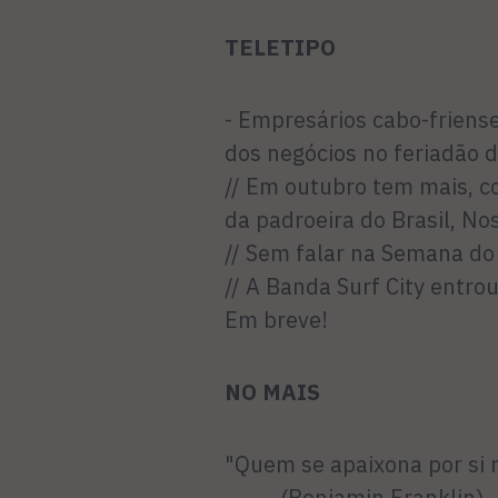
TELETIPO
- Empresários cabo-friens
dos negócios no feriadão 
// Em outubro tem mais, c
da padroeira do Brasil, No
// Sem falar na Semana do
// A Banda Surf City entr
Em breve!
NO MAIS
"Quem se apaixona por si 
(Benjamin Franklin)