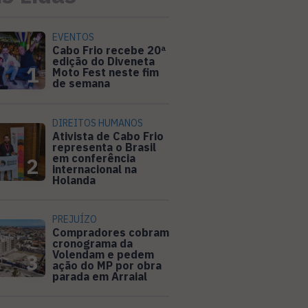
EVENTOS
Cabo Frio recebe 20ª
edição do Diveneta
1
Moto Fest neste fim
de semana
DIREITOS HUMANOS
Ativista de Cabo Frio
representa o Brasil
em conferência
2
internacional na
Holanda
PREJUÍZO
Compradores cobram
cronograma da
Volendam e pedem
3
ação do MP por obra
parada em Arraial