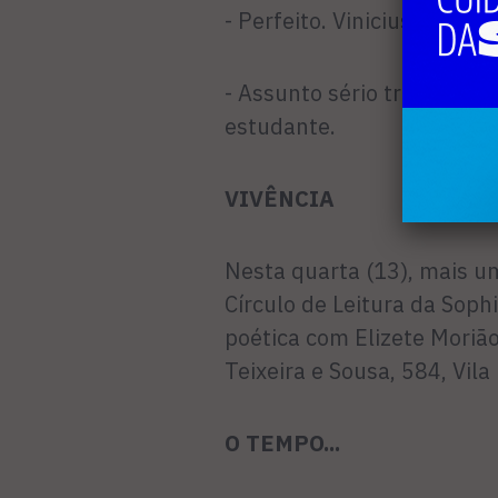
- Perfeito. Vinicius Figueira
- Assunto sério tratado co
estudante.
VIVÊNCIA
Nesta quarta (13), mais u
Círculo de Leitura da Soph
poética com Elizete Morião
Teixeira e Sousa, 584, Vila
O TEMPO...