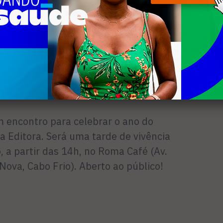
, jornalista.
m seriedade. Parabéns! Ilda Conceição,
m encontro para celebrar o ano do
ia Editora. Será uma tarde de vivência
, a partir das 14h, no Roma Café (Av.
 Nova, Cabo Frio). Aberto ao público!