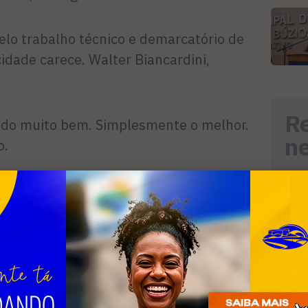
belo trabalho técnico e demarcatório de
idade carece. Walter Biancardini,
R
ndo muito bem. Simplesmente o melhor.
n
o.
ntíssimo para os dias atuais. Maria
lica aposentada.
s idênticos de Maria de Lourdes Melado e
as.